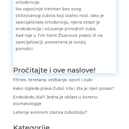
ortodoncije.
Ne započinje tretman bez svog
stilizovanog zubića koji stalno nosi. Iako je
specijalizirala ortodonciju, njena strast je
endodoncija i očuvanje prirodnih zuba.
Kad nije u Tim Dent Živanović praksi ili na
specijalizaciji, posvećena je svojoj
porodici.
Pročitajte i ove naslove!
Fitnes, teretana, vežbanje, sport i zubi
Kako izgleda prava Zubić Vila i šta je njen posao?
Endododo..šta?! Jedna je oblast u korenu
stomatologije
Letenje avionom izaziva zubobolju?
Kategorije