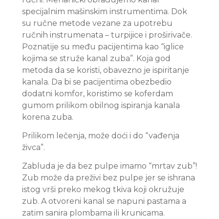
specijalnim mašinskim instrumentima. Dok
su ručne metode vezane za upotrebu
ručnih instrumenata – turpijice i proširivače.
Poznatije su među pacijentima kao “iglice
kojima se struže kanal zuba”. Koja god
metoda da se koristi, obavezno je ispiritanje
kanala. Da bi se pacijentima obezbedio
dodatni komfor, koristimo se koferdam
gumom prilikom obilnog ispiranja kanala
korena zuba.
Prilikom lečenja, može doći i do “vađenja
živca”.
Zabluda je da bez pulpe imamo “mrtav zub”!
Zub može da preživi bez pulpe jer se ishrana
istog vrši preko mekog tkiva koji okružuje
zub. A otvoreni kanal se napuni pastama a
zatim sanira plombama ili krunicama.