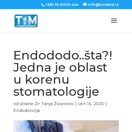
+381 65 8000 444
info@timdent.rs
Endododo..šta?!
Jedna je oblast
u korenu
stomatologije
od strane
Dr Tanja Živanović
|
сеп 14, 2020
|
Endodoncija