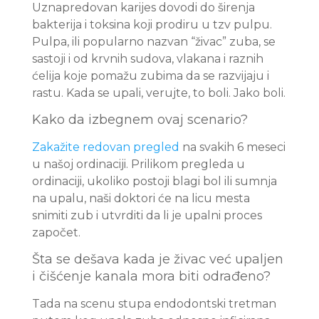
Uznapredovan karijes dovodi do širenja
bakterija i toksina koji prodiru u tzv pulpu.
Pulpa, ili popularno nazvan “živac” zuba, se
sastoji i od krvnih sudova, vlakana i raznih
ćelija koje pomažu zubima da se razvijaju i
rastu. Kada se upali, verujte, to boli. Jako boli.
Kako da izbegnem ovaj scenario?
Zakažite redovan pregled
na svakih 6 meseci
u našoj ordinaciji. Prilikom pregleda u
ordinaciji, ukoliko postoji blagi bol ili sumnja
na upalu, naši doktori će na licu mesta
snimiti zub i utvrditi da li je upalni proces
započet.
Šta se dešava kada je živac već upaljen
i čišćenje kanala mora biti odrađeno?
Tada na scenu stupa endodontski tretman