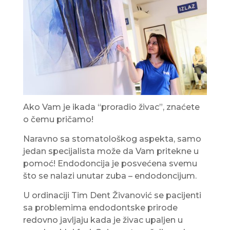
Ako Vam je ikada “proradio živac”, znaćete
o čemu pričamo!
Naravno sa stomatološkog aspekta, samo
jedan specijalista može da Vam pritekne u
pomoć! Endodoncija je posvećena svemu
što se nalazi unutar zuba – endodoncijum.
U ordinaciji Tim Dent Živanović se pacijenti
sa problemima endodontske prirode
redovno javljaju kada je živac upaljen u