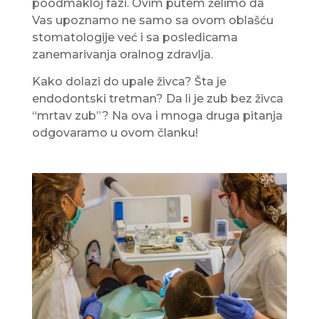
poodmakloj fazi. Ovim putem želimo da
Vas upoznamo ne samo sa ovom oblašću
stomatologije već i sa posledicama
zanemarivanja oralnog zdravlja.
Kako dolazi do upale živca? Šta je
endodontski tretman? Da li je zub bez živca
“mrtav zub”? Na ova i mnoga druga pitanja
odgovaramo u ovom članku!