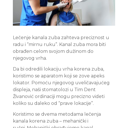
Lečenje kanala zuba zahteva preciznost u
radu i “mirnu ruku”. Kanal zuba mora biti
obrađen celom svojom dužinom do
njegovog vrha.
Da bi odredili lokaciju vrha korena zuba,
koristimo se aparatom koji se zove apeks
lokator. Pomoću njegovog uveličavajućeg
displeja, naši stomatolozi u Tim Dent
Živanović ordinaciji mogu precizno videti
koliko su daleko od “prave lokacije”.
Koristimo se dvema metodama lečenja
kanala korena zuba – mehanički i
ručni. Mehanički obrađujemo kanal