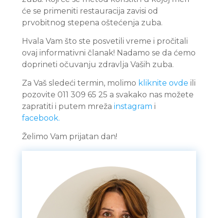
će se primeniti restauracija zavisi od
prvobitnog stepena oštećenja zuba.
Hvala Vam što ste posvetili vreme i pročitali
ovaj informativni članak! Nadamo se da ćemo
doprineti očuvanju zdravlja Vaših zuba.
Za Vaš sledeći termin, molimo
kliknite ovde
ili
pozovite 011 309 65 25 a svakako nas možete
zapratiti i putem mreža
instagram
i
facebook.
Želimo Vam prijatan dan!