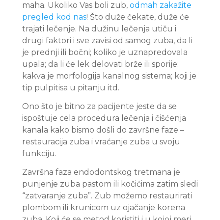
maha. Ukoliko Vas boli zub,
odmah zakažite
pregled kod nas
! Što duže čekate, duže će
trajati lečenje. Na dužinu lečenja utiču i
drugi faktori i sve zavisi od samog zuba, da li
je prednji ili bočni; koliko je uznapredovala
upala; da li će lek delovati brže ili sporije;
kakva je morfologija kanalnog sistema; koji je
tip pulpitisa u pitanju itd.
Ono što je bitno za pacijente jeste da se
ispoštuje cela procedura lečenja i čišćenja
kanala kako bismo došli do završne faze –
restauracija zuba i vraćanje zuba u svoju
funkciju.
Završna faza endodontskog tretmana je
punjenje zuba pastom ili kočićima zatim sledi
“zatvaranje zuba”. Zub možemo restaurirati
plombom ili krunicom uz ojačanje korena
zuba. Koji će se metod koristiti i u kojoj meri