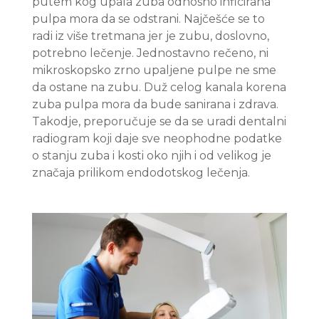
putem kog upala zuba odnosno inficirana
pulpa mora da se odstrani. Najčešće se to
radi iz više tretmana jer je zubu, doslovno,
potrebno lečenje. Jednostavno rečeno, ni
mikroskopsko zrno upaljene pulpe ne sme
da ostane na zubu. Duž celog kanala korena
zuba pulpa mora da bude sanirana i zdrava.
Takodje, preporučuje se da se uradi dentalni
radiogram koji daje sve neophodne podatke
o stanju zuba i kosti oko njih i od velikog je
značaja prilikom endodotskog lečenja.