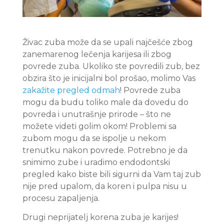
Živac zuba može da se upali najčešće zbog
zanemarenog lečenja karijesa ili zbog
povrede zuba. Ukoliko ste povredili zub, bez
obzira što je inicijalni bol prošao, molimo Vas
zakažite pregled odmah
! Povrede zuba
mogu da budu toliko male da dovedu do
povreda i unutrašnje prirode – što ne
možete videti golim okom! Problemi sa
zubom mogu da se ispolje u nekom
trenutku nakon povrede. Potrebno je da
snimimo zube i uradimo endodontski
pregled kako biste bili sigurni da Vam taj zub
nije pred upalom, da koren i pulpa nisu u
procesu zapaljenja.
Drugi neprijatelj korena zuba je karijes!