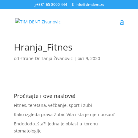
+381 65 8000 444
info@timdent.rs
Hranja_Fitnes
od strane
Dr Tanja Živanović
|
окт 9, 2020
Pročitajte i ove naslove!
Fitnes, teretana, vežbanje, sport i zubi
Kako izgleda prava Zubić Vila i šta je njen posao?
Endododo..šta?! Jedna je oblast u korenu
stomatologije