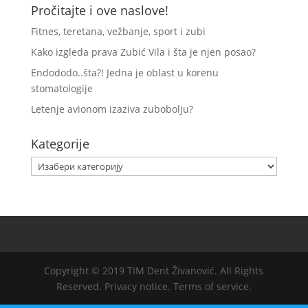
Pročitajte i ove naslove!
Fitnes, teretana, vežbanje, sport i zubi
Kako izgleda prava Zubić Vila i šta je njen posao?
Endododo..šta?! Jedna je oblast u korenu
stomatologije
Letenje avionom izaziva zubobolju?
Kategorije
Kategorije
Copyright © 2019 TIM Dent Živanović. All Rights
Reserved. Privacy notice. Terms of service.