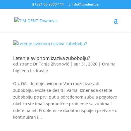
+381 65 8000 444
info@timdent.rs
Letenje avionom izaziva zubobolju?
od strane
Dr Tanja Živanović
|
авг 31, 2020
|
Oralna
higijena i zdravlje
Oh, DA – letenje avionom Vam može izazvati
zubobolju. Može se desiti i Vama! Iznenada osetite
zubobolju po prvi put u određenom zubu a pogotovo
ukoliko ste imali sporadične probleme sa zubima i
odete na let. Problemi se dodatno ispolje i pretvore u
kontinuiran i...